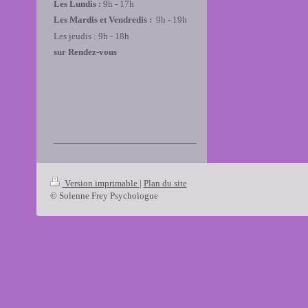
Les Lundis :
9h - 17h
Les Mardis et Vendredis :
9h - 19h
Les jeudis : 9h - 18h
sur Rendez-vous
Version imprimable
|
Plan du site
© Solenne Frey Psychologue