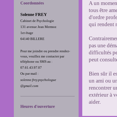
A un moment
Coordonnées
tous être ame
Solenne FREY
d'ordre profe
Cabinet de Psychologie
qui rendent 
131 avenue Jean Mermoz
1er étage
Contrairemen
64140 BILLERE
pas une déma
Pour me joindre ou prendre rendez-
difficultés p
vous, veuillez me contacter par
peut consul
téléphone ou SMS au :
07.61.43.97.07
Bien sûr il e
Ou par mail :
solenne.frey.psychologue
un ami ou un
@gmail.com
rencontrer u
extérieur à v
aider.
Heures d'ouverture